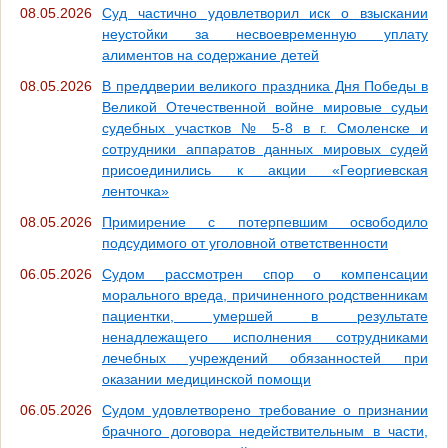
08.05.2026
Суд частично удовлетворил иск о взыскании
неустойки за несвоевременную уплату
алиментов на содержание детей
08.05.2026
В преддверии великого праздника Дня Победы в
Великой Отечественной войне мировые судьи
судебных участков № 5-8 в г. Смоленске и
сотрудники аппаратов данных мировых судей
присоединились к акции «Георгиевская
ленточка»
08.05.2026
Примирение с потерпевшим освободило
подсудимого от уголовной ответственности
06.05.2026
Судом рассмотрен спор о компенсации
морального вреда, причиненного родственникам
пациентки, умершей в результате
ненадлежащего исполнения сотрудниками
лечебных учреждений обязанностей при
оказании медицинской помощи
06.05.2026
Судом удовлетворено требование о признании
брачного договора недействительным в части,